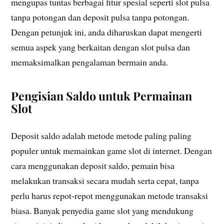
mengupas tuntas berbagai fitur spesial seperti slot pulsa
tanpa potongan dan deposit pulsa tanpa potongan.
Dengan petunjuk ini, anda diharuskan dapat mengerti
semua aspek yang berkaitan dengan slot pulsa dan
memaksimalkan pengalaman bermain anda.
Pengisian Saldo untuk Permainan
Slot
Deposit saldo adalah metode metode paling paling
populer untuk memainkan game slot di internet. Dengan
cara menggunakan deposit saldo, pemain bisa
melakukan transaksi secara mudah serta cepat, tanpa
perlu harus repot-repot menggunakan metode transaksi
biasa. Banyak penyedia game slot yang mendukung