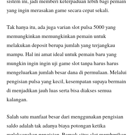
sistem ini, jadi memberi keterpaduan lebih bagi pemain
yang ingin merasakan game secara cepat sekali.
Tak hanya itu, ada juga varian slot pulsa 5000 yang
memungkinkan memungkinkan pemain untuk
melakukan deposit berupa jumlah yang terjangkau
mampu. Hal ini amat ideal untuk pemain baru yang
mungkin ingin ingin uji game slot tanpa harus harus
mengeluarkan jumlah besar dana di permulaan. Melalui
pengisian pulsa yang kecil, kesempatan supaya bermain
di menjadikan jauh luas serta bisa diakses semua
kalangan.
Salah satu manfaat besar dari menggunakan pengisian
saldo adalah tak adanya biaya potongan ketika
melaksanakan pengisian. Banyak situs slot memberikan