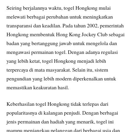
Seiring berjalannya waktu, togel Hongkong mulai
melewati berbagai perubahan untuk meningkatkan
transparansi dan keadilan. Pada tahun 2002, pemerintah
Hongkong membentuk Hong Kong Jockey Club sebagai
badan yang bertanggung jawab untuk mengelola dan
mengawasi permainan togel. Dengan adanya regulasi
yang lebih ketat, togel Hongkong menjadi lebih
terpercaya di mata masyarakat. Selain itu, sistem
pengundian yang lebih modern diperkenalkan untuk
memastikan keakuratan hasil.
Keberhasilan togel Hongkong tidak terlepas dari
popularitasnya di kalangan penjudi. Dengan berbagai
jenis permainan dan hadiah yang menarik, togel ini
mampu menjangkau pelanggan dari berbagai usia dan