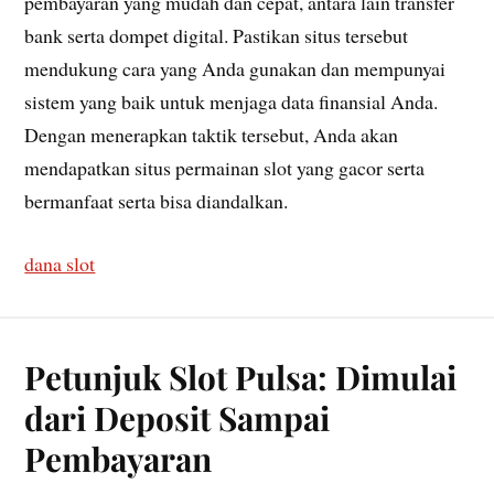
pembayaran yang mudah dan cepat, antara lain transfer
bank serta dompet digital. Pastikan situs tersebut
mendukung cara yang Anda gunakan dan mempunyai
sistem yang baik untuk menjaga data finansial Anda.
Dengan menerapkan taktik tersebut, Anda akan
mendapatkan situs permainan slot yang gacor serta
bermanfaat serta bisa diandalkan.
dana slot
Petunjuk Slot Pulsa: Dimulai
dari Deposit Sampai
Pembayaran