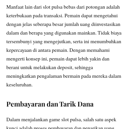
Manfaat lain dari slot pulsa bebas dari potongan adalah
keterbukaan pada transaksi. Pemain dapat mengetahui
dengan jelas seberapa besar jumlah uang diinvestasikan
dalam dan berapa yang digunakan mainkan. Tidak biaya
tersembunyi yang mengejutkan, serta ini menumbuhkan
kepercayaan di antara pemain. Dengan memahami
mengerti konsep ini, pemain dapat lebih yakin dan
berani untuk melakukan deposit, sehingga
meningkatkan pengalaman bermain pada mereka dalam
keseluruhan.
Pembayaran dan Tarik Dana
Dalam menjalankan game slot pulsa, salah satu aspek
kunci adalah proses pembayaran dan penarikan uang.