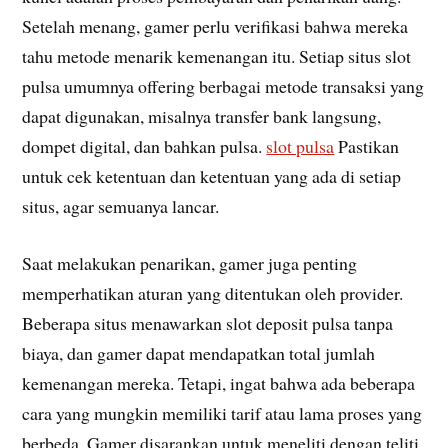
Setelah menang, gamer perlu verifikasi bahwa mereka
tahu metode menarik kemenangan itu. Setiap situs slot
pulsa umumnya offering berbagai metode transaksi yang
dapat digunakan, misalnya transfer bank langsung,
dompet digital, dan bahkan pulsa.
slot pulsa
Pastikan
untuk cek ketentuan dan ketentuan yang ada di setiap
situs, agar semuanya lancar.
Saat melakukan penarikan, gamer juga penting
memperhatikan aturan yang ditentukan oleh provider.
Beberapa situs menawarkan slot deposit pulsa tanpa
biaya, dan gamer dapat mendapatkan total jumlah
kemenangan mereka. Tetapi, ingat bahwa ada beberapa
cara yang mungkin memiliki tarif atau lama proses yang
berbeda. Gamer disarankan untuk meneliti dengan teliti