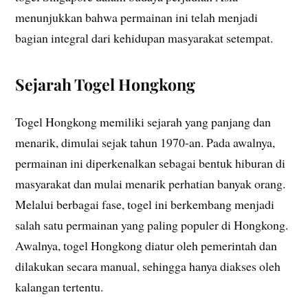
menunjukkan bahwa permainan ini telah menjadi
bagian integral dari kehidupan masyarakat setempat.
Sejarah Togel Hongkong
Togel Hongkong memiliki sejarah yang panjang dan
menarik, dimulai sejak tahun 1970-an. Pada awalnya,
permainan ini diperkenalkan sebagai bentuk hiburan di
masyarakat dan mulai menarik perhatian banyak orang.
Melalui berbagai fase, togel ini berkembang menjadi
salah satu permainan yang paling populer di Hongkong.
Awalnya, togel Hongkong diatur oleh pemerintah dan
dilakukan secara manual, sehingga hanya diakses oleh
kalangan tertentu.