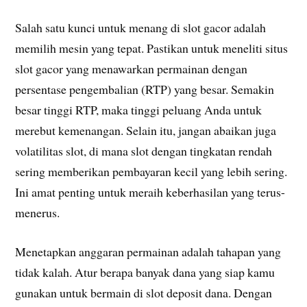
Salah satu kunci untuk menang di slot gacor adalah
memilih mesin yang tepat. Pastikan untuk meneliti situs
slot gacor yang menawarkan permainan dengan
persentase pengembalian (RTP) yang besar. Semakin
besar tinggi RTP, maka tinggi peluang Anda untuk
merebut kemenangan. Selain itu, jangan abaikan juga
volatilitas slot, di mana slot dengan tingkatan rendah
sering memberikan pembayaran kecil yang lebih sering.
Ini amat penting untuk meraih keberhasilan yang terus-
menerus.
Menetapkan anggaran permainan adalah tahapan yang
tidak kalah. Atur berapa banyak dana yang siap kamu
gunakan untuk bermain di slot deposit dana. Dengan