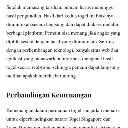
Setelah memasang taruhan, pemain harus menunggu
hasil pengundian. Hasil dari kedua togel ini biasanya
diumumkan secara langsung dan dapat diakses melalui
berbagai platform. Pemain bisa menang jika angka yang
dipilih sesuai dengan hasil yang diumumkan. Seiring
dengan perkembangan teknologi, banyak situs web dan
aplikasi yang menawarkan informasi mengenai hasil
togel secara real-time, sehingga pemain dapat langsung
melihat apakah mereka beruntung.
Perbandingan Kemenangan
Kemenangan dalam permainan togel sangatlah menarik
untuk diperbandingkan antara Togel Singapore dan
Togel Hongkong. Setiap jenis togel memiliki sistem dan