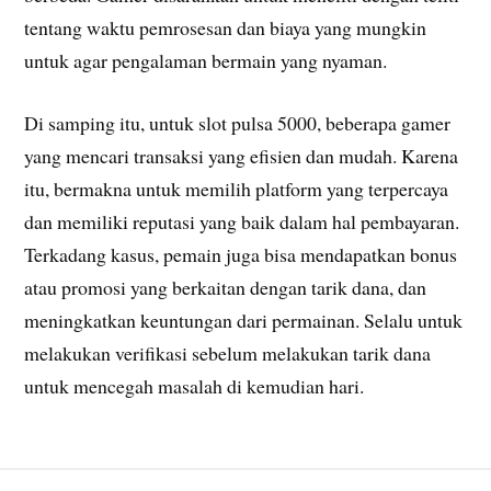
tentang waktu pemrosesan dan biaya yang mungkin
untuk agar pengalaman bermain yang nyaman.
Di samping itu, untuk slot pulsa 5000, beberapa gamer
yang mencari transaksi yang efisien dan mudah. Karena
itu, bermakna untuk memilih platform yang terpercaya
dan memiliki reputasi yang baik dalam hal pembayaran.
Terkadang kasus, pemain juga bisa mendapatkan bonus
atau promosi yang berkaitan dengan tarik dana, dan
meningkatkan keuntungan dari permainan. Selalu untuk
melakukan verifikasi sebelum melakukan tarik dana
untuk mencegah masalah di kemudian hari.