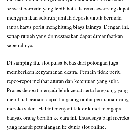
sensasi bermain yang lebih baik, karena seseorang dapat
menggunakan seluruh jumlah deposit untuk bermain
tanpa harus perlu menghitung biaya lainnya. Dengan ini,
setiap rupiah yang diinvestasikan dapat dimanfaatkan
sepenuhnya.
Di samping itu, slot pulsa bebas dari potongan juga
memberikan kenyamanan ekstra. Pemain tidak perlu
repot-repot melihat aturan dan ketentuan yang sulit.
Proses deposit menjadi lebih cepat serta langsung, yang
membuat pemain dapat langsung mulai permainan yang
mereka sukai. Hal ini menjadi faktor kunci mengapa
banyak orang beralih ke cara ini, khususnya bagi mereka
yang masuk petualangan ke dunia slot online.