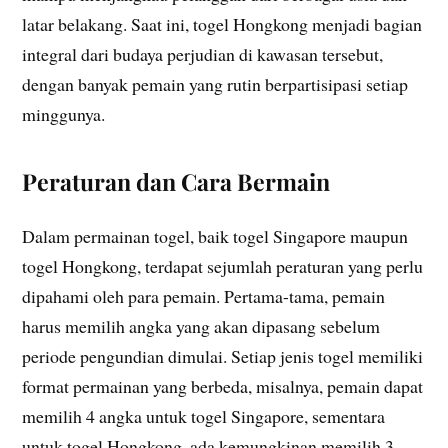
latar belakang. Saat ini, togel Hongkong menjadi bagian
integral dari budaya perjudian di kawasan tersebut,
dengan banyak pemain yang rutin berpartisipasi setiap
minggunya.
Peraturan dan Cara Bermain
Dalam permainan togel, baik togel Singapore maupun
togel Hongkong, terdapat sejumlah peraturan yang perlu
dipahami oleh para pemain. Pertama-tama, pemain
harus memilih angka yang akan dipasang sebelum
periode pengundian dimulai. Setiap jenis togel memiliki
format permainan yang berbeda, misalnya, pemain dapat
memilih 4 angka untuk togel Singapore, sementara
untuk togel Hongkong, ada kemungkinan memilih 3