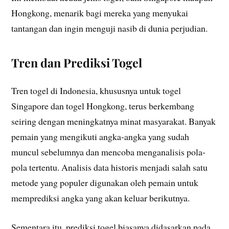
Hongkong, menarik bagi mereka yang menyukai
tantangan dan ingin menguji nasib di dunia perjudian.
Tren dan Prediksi Togel
Tren togel di Indonesia, khususnya untuk togel
Singapore dan togel Hongkong, terus berkembang
seiring dengan meningkatnya minat masyarakat. Banyak
pemain yang mengikuti angka-angka yang sudah
muncul sebelumnya dan mencoba menganalisis pola-
pola tertentu. Analisis data historis menjadi salah satu
metode yang populer digunakan oleh pemain untuk
memprediksi angka yang akan keluar berikutnya.
Sementara itu, prediksi togel biasanya didasarkan pada