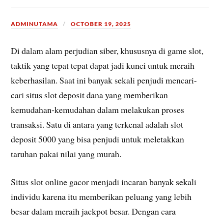
ADMINUTAMA
OCTOBER 19, 2025
Di dalam alam perjudian siber, khususnya di game slot,
taktik yang tepat tepat dapat jadi kunci untuk meraih
keberhasilan. Saat ini banyak sekali penjudi mencari-
cari situs slot deposit dana yang memberikan
kemudahan-kemudahan dalam melakukan proses
transaksi. Satu di antara yang terkenal adalah slot
deposit 5000 yang bisa penjudi untuk meletakkan
taruhan pakai nilai yang murah.
Situs slot online gacor menjadi incaran banyak sekali
individu karena itu memberikan peluang yang lebih
besar dalam meraih jackpot besar. Dengan cara