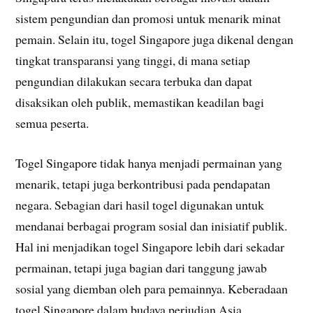
sistem pengundian dan promosi untuk menarik minat
pemain. Selain itu, togel Singapore juga dikenal dengan
tingkat transparansi yang tinggi, di mana setiap
pengundian dilakukan secara terbuka dan dapat
disaksikan oleh publik, memastikan keadilan bagi
semua peserta.
Togel Singapore tidak hanya menjadi permainan yang
menarik, tetapi juga berkontribusi pada pendapatan
negara. Sebagian dari hasil togel digunakan untuk
mendanai berbagai program sosial dan inisiatif publik.
Hal ini menjadikan togel Singapore lebih dari sekadar
permainan, tetapi juga bagian dari tanggung jawab
sosial yang diemban oleh para pemainnya. Keberadaan
togel Singapore dalam budaya perjudian Asia