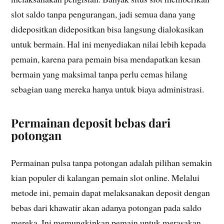
slot saldo tanpa pengurangan, jadi semua dana yang
didepositkan didepositkan bisa langsung dialokasikan
untuk bermain. Hal ini menyediakan nilai lebih kepada
pemain, karena para pemain bisa mendapatkan kesan
bermain yang maksimal tanpa perlu cemas hilang
sebagian uang mereka hanya untuk biaya administrasi.
Permainan deposit bebas dari
potongan
Permainan pulsa tanpa potongan adalah pilihan semakin
kian populer di kalangan pemain slot online. Melalui
metode ini, pemain dapat melaksanakan deposit dengan
bebas dari khawatir akan adanya potongan pada saldo
mereka. Ini memungkinkan pemain untuk merasakan