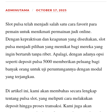
ADMINUTAMA
OCTOBER 17, 2025
Slot pulsa telah menjadi salah satu cara favorit para
pemain untuk menikmati permainan judi online.
Dengan kepraktisan dan keagunan yang disediakan, slot
pulsa menjadi pilihan yang memikat bagi mereka yang
ingin bertaruh tanpa ribet. Apalagi, dengan adanya opsi
seperti deposit pulsa 5000 memberikan peluang bagi
banyak orang untuk uji peruntungannya dengan modal
yang terjangkau.
Di artikel ini, kami akan membahas secara lengkap
tentang pulsa slot, yang meliputi cara melakukan
deposit hingga proses transaksi. Kami juga akan