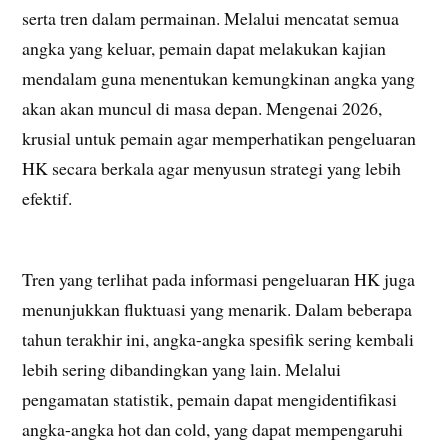
serta tren dalam permainan. Melalui mencatat semua
angka yang keluar, pemain dapat melakukan kajian
mendalam guna menentukan kemungkinan angka yang
akan akan muncul di masa depan. Mengenai 2026,
krusial untuk pemain agar memperhatikan pengeluaran
HK secara berkala agar menyusun strategi yang lebih
efektif.
Tren yang terlihat pada informasi pengeluaran HK juga
menunjukkan fluktuasi yang menarik. Dalam beberapa
tahun terakhir ini, angka-angka spesifik sering kembali
lebih sering dibandingkan yang lain. Melalui
pengamatan statistik, pemain dapat mengidentifikasi
angka-angka hot dan cold, yang dapat mempengaruhi