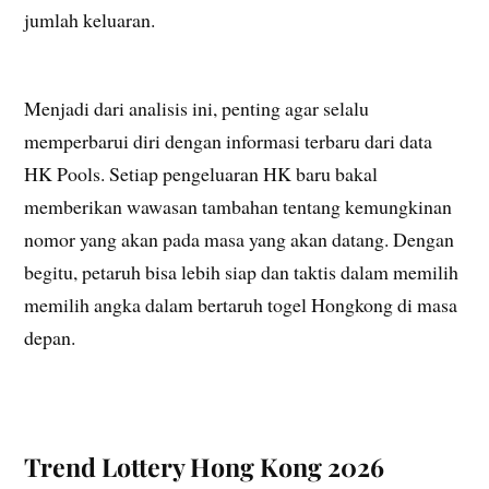
jumlah keluaran.
Menjadi dari analisis ini, penting agar selalu
memperbarui diri dengan informasi terbaru dari data
HK Pools. Setiap pengeluaran HK baru bakal
memberikan wawasan tambahan tentang kemungkinan
nomor yang akan pada masa yang akan datang. Dengan
begitu, petaruh bisa lebih siap dan taktis dalam memilih
memilih angka dalam bertaruh togel Hongkong di masa
depan.
Trend Lottery Hong Kong 2026