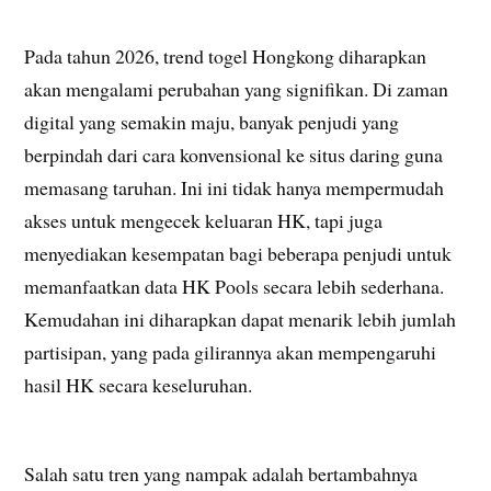
Pada tahun 2026, trend togel Hongkong diharapkan
akan mengalami perubahan yang signifikan. Di zaman
digital yang semakin maju, banyak penjudi yang
berpindah dari cara konvensional ke situs daring guna
memasang taruhan. Ini ini tidak hanya mempermudah
akses untuk mengecek keluaran HK, tapi juga
menyediakan kesempatan bagi beberapa penjudi untuk
memanfaatkan data HK Pools secara lebih sederhana.
Kemudahan ini diharapkan dapat menarik lebih jumlah
partisipan, yang pada gilirannya akan mempengaruhi
hasil HK secara keseluruhan.
Salah satu tren yang nampak adalah bertambahnya