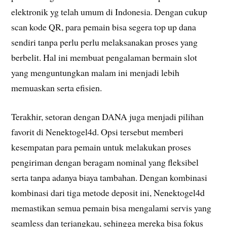
elektronik yg telah umum di Indonesia. Dengan cukup
scan kode QR, para pemain bisa segera top up dana
sendiri tanpa perlu perlu melaksanakan proses yang
berbelit. Hal ini membuat pengalaman bermain slot
yang menguntungkan malam ini menjadi lebih
memuaskan serta efisien.
Terakhir, setoran dengan DANA juga menjadi pilihan
favorit di Nenektogel4d. Opsi tersebut memberi
kesempatan para pemain untuk melakukan proses
pengiriman dengan beragam nominal yang fleksibel
serta tanpa adanya biaya tambahan. Dengan kombinasi
kombinasi dari tiga metode deposit ini, Nenektogel4d
memastikan semua pemain bisa mengalami servis yang
seamless dan terjangkau, sehingga mereka bisa fokus