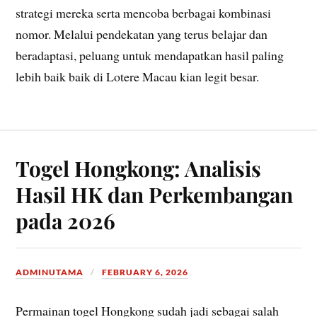
strategi mereka serta mencoba berbagai kombinasi
nomor. Melalui pendekatan yang terus belajar dan
beradaptasi, peluang untuk mendapatkan hasil paling
lebih baik baik di Lotere Macau kian legit besar.
Togel Hongkong: Analisis
Hasil HK dan Perkembangan
pada 2026
ADMINUTAMA
FEBRUARY 6, 2026
Permainan togel Hongkong sudah jadi sebagai salah