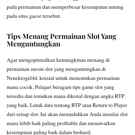
pada permainan dan memperbesar kesempatan untung
pada situs gacor tersebut.
Tips Menang Permainan Slot Yang
Menguntungkan
Agar mengoptimalkan kemungkinan menang di
permainan mesin slot yang menguntungkan di
Nenektogel4d, krusial untuk menentukan permainan
mana cocok. Pelajari beragam tipe game slot yang
tersedia dan temukan mana dikenal dengan angka RTP
yang baik. Lutuk data tentang RTP atau Return to Player
dari setiap slot. Ini akan memudahkan Anda menilai slot
mana lebih baik paling profitable dan menawarkan
kesempatan paling baik dalam berhasil.