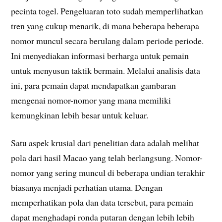
pecinta togel. Pengeluaran toto sudah memperlihatkan
tren yang cukup menarik, di mana beberapa beberapa
nomor muncul secara berulang dalam periode periode.
Ini menyediakan informasi berharga untuk pemain
untuk menyusun taktik bermain. Melalui analisis data
ini, para pemain dapat mendapatkan gambaran
mengenai nomor-nomor yang mana memiliki
kemungkinan lebih besar untuk keluar.
Satu aspek krusial dari penelitian data adalah melihat
pola dari hasil Macao yang telah berlangsung. Nomor-
nomor yang sering muncul di beberapa undian terakhir
biasanya menjadi perhatian utama. Dengan
memperhatikan pola dan data tersebut, para pemain
dapat menghadapi ronda putaran dengan lebih lebih