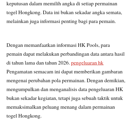
keputusan dalam memilih angka di setiap permainan
togel Hongkong. Data ini bukan sekadar angka semata,
melainkan juga informasi penting bagi para pemain.
Dengan memanfaatkan informasi HK Pools, para
pemain dapat melakukan perbandingan data antara hasil
di tahun lama dan tahun 2026.
pengeluaran hk
Pengamatan semacam ini dapat memberikan gambaran
mengenai perubahan pola permainan. Dengan demikian,
mengumpulkan dan menganalisis data pengeluaran HK
bukan sekadar kegiatan, tetapi juga sebuah taktik untuk
memaksimalkan peluang menang dalam permainan
togel Hongkong.