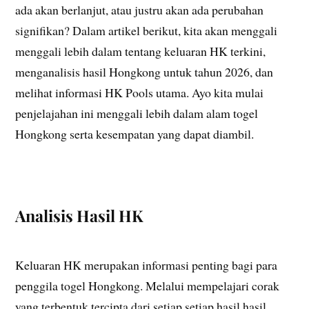
ada akan berlanjut, atau justru akan ada perubahan
signifikan? Dalam artikel berikut, kita akan menggali
menggali lebih dalam tentang keluaran HK terkini,
menganalisis hasil Hongkong untuk tahun 2026, dan
melihat informasi HK Pools utama. Ayo kita mulai
penjelajahan ini menggali lebih dalam alam togel
Hongkong serta kesempatan yang dapat diambil.
Analisis Hasil HK
Keluaran HK merupakan informasi penting bagi para
penggila togel Hongkong. Melalui mempelajari corak
yang terbentuk tercipta dari setiap setiap hasil hasil,