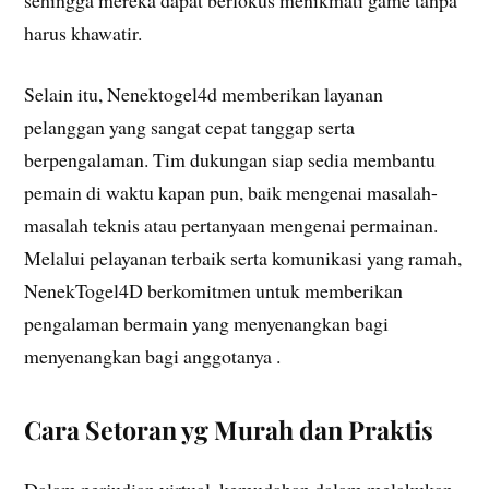
harus khawatir.
Selain itu, Nenektogel4d memberikan layanan
pelanggan yang sangat cepat tanggap serta
berpengalaman. Tim dukungan siap sedia membantu
pemain di waktu kapan pun, baik mengenai masalah-
masalah teknis atau pertanyaan mengenai permainan.
Melalui pelayanan terbaik serta komunikasi yang ramah,
NenekTogel4D berkomitmen untuk memberikan
pengalaman bermain yang menyenangkan bagi
menyenangkan bagi anggotanya .
Cara Setoran yg Murah dan Praktis