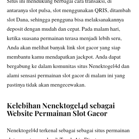
Situs ini mendukung berbagai cara transaksi, di
antaranya slot pulsa, slot menggunakan QRIS, ditambah
slot Dana, sehingga pengguna bisa melaksanakannya
deposit dengan mudah dan cepat. Pada malam hari,
ketika suasana permainan terasa menjadi lebih seru,
Anda akan melihat banyak link slot gacor yang siap
membantu kamu mendapatkan jackpot. Anda dapat
bergabung ke dalam komunitas situs Nenektogel4d dan
alami sensasi permainan slot gacor di malam ini yang
pastinya tidak akan mengecewakan.
Kelebihan Nenektogel4d sebagai
Website Permainan Slot Gacor
Nenektogel4d terkenal sebagai sebagai situs permainan