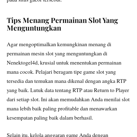
Tips Menang Permainan Slot Yang
Menguntungkan
Agar mengoptimalkan kemungkinan menang di
permainan mesin slot yang menguntungkan di
Nenektogel4d, krusial untuk menentukan permainan
mana cocok. Pelajari beragam tipe game slot yang
tersedia dan temukan mana dikenal dengan angka RTP
yang baik. Lutuk data tentang RTP atau Return to Player
dari setiap slot. Ini akan memudahkan Anda menilai slot
mana lebih baik paling profitable dan menawarkan
kesempatan paling baik dalam berhasil.
Selain itu, kelola anggaran game Anda dengan