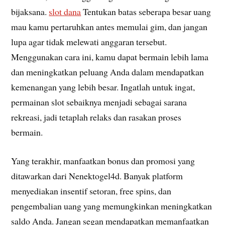
bijaksana.
slot dana
Tentukan batas seberapa besar uang
mau kamu pertaruhkan antes memulai gim, dan jangan
lupa agar tidak melewati anggaran tersebut.
Menggunakan cara ini, kamu dapat bermain lebih lama
dan meningkatkan peluang Anda dalam mendapatkan
kemenangan yang lebih besar. Ingatlah untuk ingat,
permainan slot sebaiknya menjadi sebagai sarana
rekreasi, jadi tetaplah relaks dan rasakan proses
bermain.
Yang terakhir, manfaatkan bonus dan promosi yang
ditawarkan dari Nenektogel4d. Banyak platform
menyediakan insentif setoran, free spins, dan
pengembalian uang yang memungkinkan meningkatkan
saldo Anda. Jangan segan mendapatkan memanfaatkan