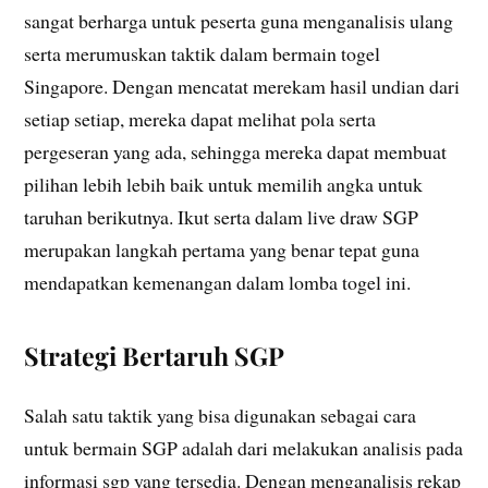
sangat berharga untuk peserta guna menganalisis ulang
serta merumuskan taktik dalam bermain togel
Singapore. Dengan mencatat merekam hasil undian dari
setiap setiap, mereka dapat melihat pola serta
pergeseran yang ada, sehingga mereka dapat membuat
pilihan lebih lebih baik untuk memilih angka untuk
taruhan berikutnya. Ikut serta dalam live draw SGP
merupakan langkah pertama yang benar tepat guna
mendapatkan kemenangan dalam lomba togel ini.
Strategi Bertaruh SGP
Salah satu taktik yang bisa digunakan sebagai cara
untuk bermain SGP adalah dari melakukan analisis pada
informasi sgp yang tersedia. Dengan menganalisis rekap