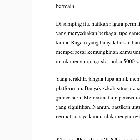
bermain.
Di samping itu, hatikan ragam permai
yang menyediakan berbagai tipe game
kamu. Ragam yang banyak bukan hanya
memperbesar kemungkinan kamu untu
untuk mengunjungi slot pulsa 5000 y
Yang terakhir, jangan lupa untuk me
platform ini. Banyak sekali situs me
gamer baru. Memanfaatkan penawaran
yang signifikan. Namun, pastikan un
cermat supaya kamu tidak menyia-ny