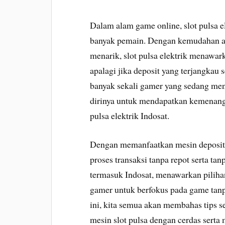
Dalam alam game online, slot pulsa e
banyak pemain. Dengan kemudahan aks
menarik, slot pulsa elektrik menaw
apalagi jika deposit yang terjangkau se
banyak sekali gamer yang sedang me
dirinya untuk mendapatkan kemenanga
pulsa elektrik Indosat.
Dengan memanfaatkan mesin deposit
proses transaksi tanpa repot serta ta
termasuk Indosat, menawarkan piliha
gamer untuk berfokus pada game tanp
ini, kita semua akan membahas tips s
mesin slot pulsa dengan cerdas serta