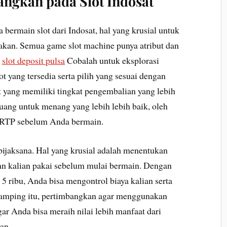
ngkan pada Slot Indosat
bermain slot dari Indosat, hal yang krusial untuk
an. Semua game slot machine punya atribut dan
.
slot deposit pulsa
Cobalah untuk eksplorasi
yang tersedia serta pilih yang sesuai dengan
ot yang memiliki tingkat pengembalian yang lebih
uang untuk menang yang lebih lebih baik, oleh
a RTP sebelum Anda bermain.
bijaksana. Hal yang krusial adalah menentukan
kan kalian pakai sebelum mulai bermain. Dengan
5 ribu, Anda bisa mengontrol biaya kalian serta
amping itu, pertimbangkan agar menggunakan
gar Anda bisa meraih nilai lebih manfaat dari
an.