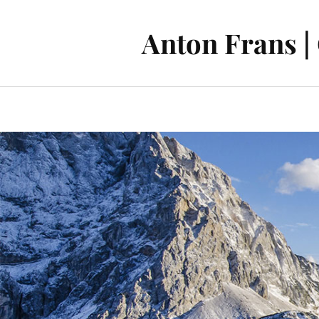
Anton Frans | 