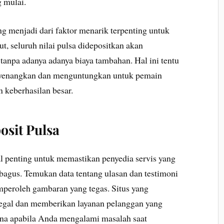
g mulai.
ong menjadi dari faktor menarik terpenting untuk
t, seluruh nilai pulsa didepositkan akan
anpa adanya adanya biaya tambahan. Hal ini tentu
yenangkan dan menguntungkan untuk pemain
 keberhasilan besar.
osit Pulsa
al penting untuk memastikan penyedia servis yang
bagus. Temukan data tentang ulasan dan testimoni
peroleh gambaran yang tegas. Situs yang
 legal dan memberikan layanan pelanggan yang
guna apabila Anda mengalami masalah saat