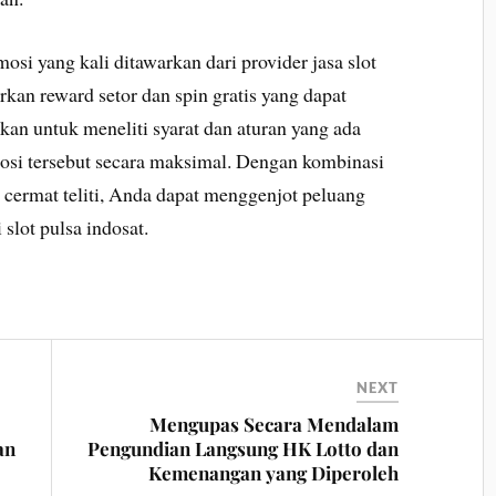
osi yang kali ditawarkan dari provider jasa slot
rkan reward setor dan spin gratis yang dapat
an untuk meneliti syarat dan aturan yang ada
si tersebut secara maksimal. Dengan kombinasi
 cermat teliti, Anda dapat menggenjot peluang
slot pulsa indosat.
NEXT
Mengupas Secara Mendalam
an
Pengundian Langsung HK Lotto dan
Kemenangan yang Diperoleh