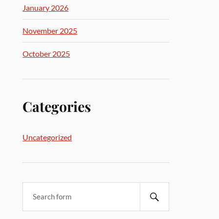
January 2026
November 2025
October 2025
Categories
Uncategorized