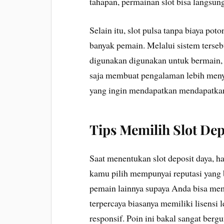
tahapan, permainan slot bisa langsun
Selain itu, slot pulsa tanpa biaya pot
banyak pemain. Melalui sistem tersebu
digunakan digunakan untuk bermain, t
saja membuat pengalaman lebih men
yang ingin mendapatkan mendapatkan
Tips Memilih Slot Dep
Saat menentukan slot deposit daya, h
kamu pilih mempunyai reputasi yang 
pemain lainnya supaya Anda bisa mem
terpercaya biasanya memiliki lisensi
responsif. Poin ini bakal sangat ber