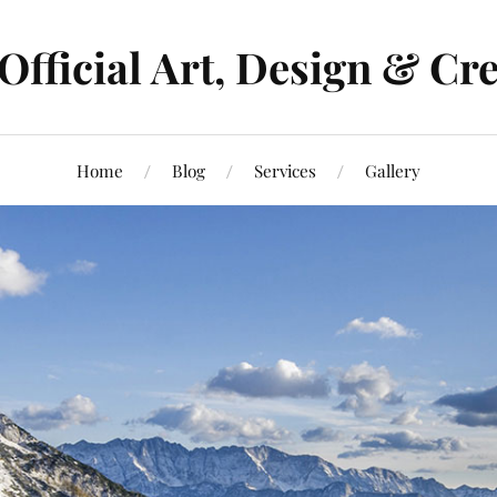
Official Art, Design & Cre
Home
Blog
Services
Gallery