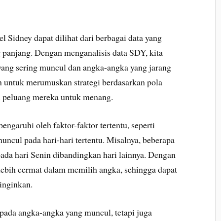
l Sidney dapat dilihat dari berbagai data yang
 panjang. Dengan menganalisis data SDY, kita
yang sering muncul dan angka-angka yang jarang
n untuk merumuskan strategi berdasarkan pola
an peluang mereka untuk menang.
engaruhi oleh faktor-faktor tertentu, seperti
uncul pada hari-hari tertentu. Misalnya, beberapa
ada hari Senin dibandingkan hari lainnya. Dengan
 lebih cermat dalam memilih angka, sehingga dapat
inginkan.
 pada angka-angka yang muncul, tetapi juga