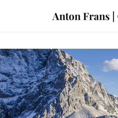
Anton Frans | 