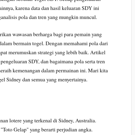
innya, karena data dan hasil keluaran SDY ini
ganalisis pola dan tren yang mungkin muncul.
ikan wawasan berharga bagi para pemain yang
dalam bermain togel. Dengan memahami pola dari
at merumuskan strategi yang lebih baik. Artikel
 pengeluaran SDY, dan bagaimana pola serta tren
eraih kemenangan dalam permainan ini. Mari kita
ogel Sidney dan semua yang menyertainya.
 lotere yang terkenal di Sidney, Australia.
a "Toto Gelap" yang berarti perjudian angka.