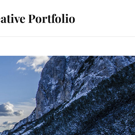
ative Portfolio