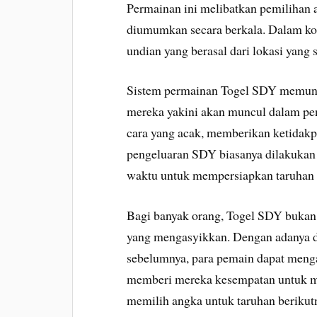
Permainan ini melibatkan pemilihan a
diumumkan secara berkala. Dalam kon
undian yang berasal dari lokasi yang s
Sistem permainan Togel SDY memung
mereka yakini akan muncul dalam pen
cara yang acak, memberikan ketidakpas
pengeluaran SDY biasanya dilakukan 
waktu untuk mempersiapkan taruhan
Bagi banyak orang, Togel SDY bukan 
yang mengasyikkan. Dengan adanya d
sebelumnya, para pemain dapat menga
memberi mereka kesempatan untuk me
memilih angka untuk taruhan berikut