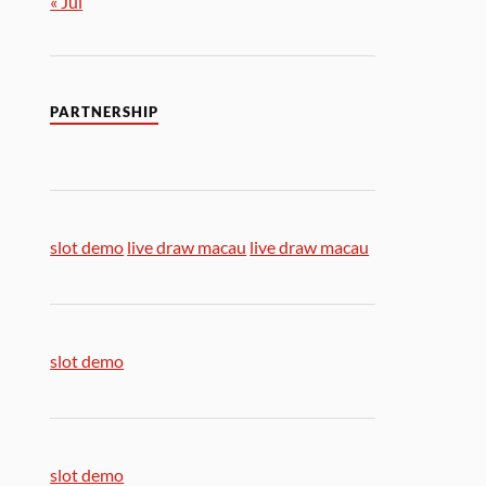
« Jul
PARTNERSHIP
slot demo
live draw macau
live draw macau
slot demo
slot demo