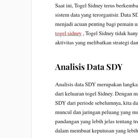
Saat ini, Togel Sidney terus berkemb
sistem data yang terorganisir. Data
menjadi acuan penting bagi pemain u
togel sidney
, Togel Sidney tidak han
aktivitas yang melibatkan strategi da
Analisis Data SDY
Analisis data SDY merupakan langk
dari keluaran togel Sidney. Dengan 
SDY dari periode sebelumnya, kita da
muncul dan jaringan peluang yang mu
pandangan yang lebih jelas tentang 
dalam membuat keputusan yang lebih