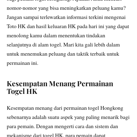
nomor-nomor yang bisa meningkatkan peluang kamu?
Jangan sampai terlewatkan informasi terkini mengenai
Toto HK dan hasil keluaran HK pada hari ini yang dapat
menolong kamu dalam menentukan tindakan
selanjutnya di alam togel. Mari kita gali lebih dalam
untuk menemukan peluang dan taktik terbaik untuk
permainan ini.
Kesempatan Menang Permainan
Togel HK
Kesempatan menang dari permainan togel Hongkong
sebenarnya adalah suatu aspek yang paling menarik bagi
para pemain. Dengan mengerti cara dan sistem dan
mekanisme dari togel HK, para pemain dapat